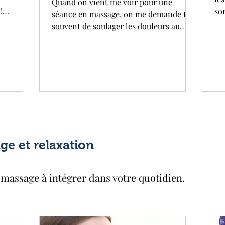
Quand on vient me voir pour une
!
so
séance en massage, on me demande très
age
au
souvent de soulager les douleurs au
er la vie
Ap
niveau des lombaires, des cervicales, les
ex
tensions au niveau des omoplates. Le
e les
qu
dos est le centre d'accumulation de
visage
pro
nombreuses tensions, quelles soient
cet
musculaires, nerveuses, émotionnelles.
l'
Les massages soulagent de nombreux
at
maux grâce à des techniques précises et
un savoir-faire expérimenté. Dans cet
article nous passons en revue les
e et relaxation
facteurs potentiels et les techniques
massage à intégrer dans votre quotidien.