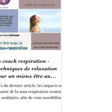
 coach respiration -
chniques de relaxation
our un mieux être au
otidien
s du dernier article, les impacts sur
santé de la sous respiration avaient
 soulignés, afin de vous sensibiliser
...