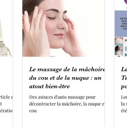
Le massage de la mâchoire,
La
du cou et de la nuque : un
Te
atout bien-être
p
qu
ticle est
Des astuces d'auto massage pour
Lor
t
décontracter la mâchoire, la nuque et le
la 
ération.
cou
été
sur