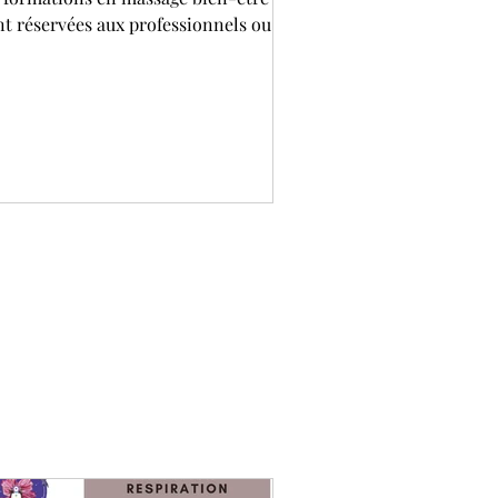
nt réservées aux professionnels ou
x personnes en voie de le devenir.
prendre un massage est une
périence formidable ouverte à tous,
e l'on soit dans une démarche
fessionnelle ou personnelle. Dans
 article, je vous révèle pourquoi
apprentissage du massage est un réel
out pour soi et pour ses proches