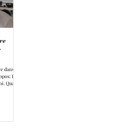
re
e
ve dans le
pos: Le
moi. Quand
cer mon
jours à
 actions
illance et