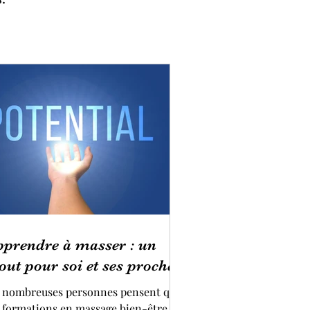
pprendre à masser : un
out pour soi et ses proches
 nombreuses personnes pensent que
s formations en massage bien-être