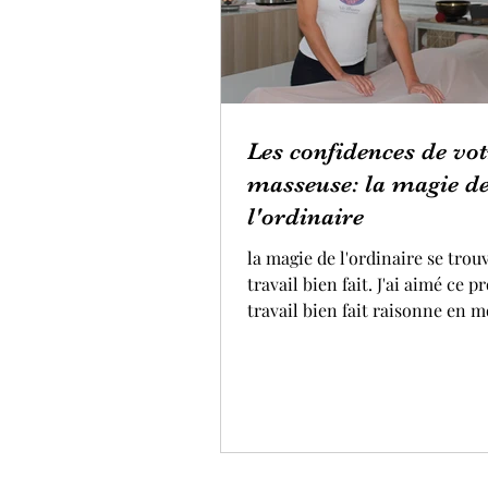
Les confidences de vot
masseuse: la magie d
l'ordinaire
la magie de l'ordinaire se trou
travail bien fait. J'ai aimé ce pro
travail bien fait raisonne en 
je me lève le matin pour exer
art avec enthousiasme, j'ai tou
cœur de faire de mon mieux. Donner le
meilleur de soi même dans ses
est une des clés du bonheur. Quand je
ressens l'apaisement, la bienve