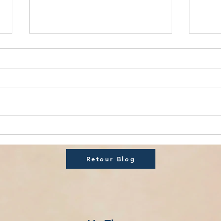
Le mal de dos : comment le
Les 
massage peut soulager les
mass
tensions musculaires et
l'ord
nerveuses
Retour Blog