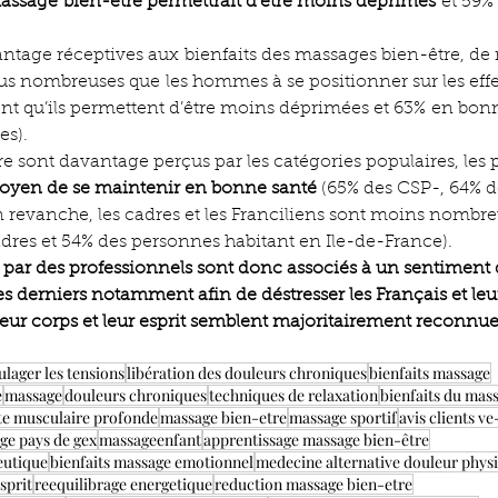
assage bien-être permettrait d’être moins déprimés 
et 59%
ntage réceptives aux bienfaits des massages bien-être, de
lus nombreuses que les hommes à se positionner sur les effet
t qu’ils permettent d’être moins déprimées et 63% en bonn
es).
 sont davantage perçus par les catégories populaires, les pl
yen de se maintenir en bonne santé
 (65% des CSP-, 64% d
en revanche, les cadres et les Franciliens sont moins nombre
adres et 54% des personnes habitant en Ile-de-France).
 par des professionnels sont donc associés à un sentiment
 ces derniers notamment afin de déstresser les Français et le
leur corps et leur esprit semblent majoritairement reconnu
lager les tensions
libération des douleurs chroniques
bienfaits massage
e
massage
douleurs chroniques
techniques de relaxation
bienfaits du mas
te musculaire profonde
massage bien-etre
massage sportif
avis clients 
ge pays de gex
massageenfant
apprentissage massage bien-être
eutique
bienfaits massage emotionnel
medecine alternative douleur phys
sprit
reequilibrage energetique
reduction massage bien-etre