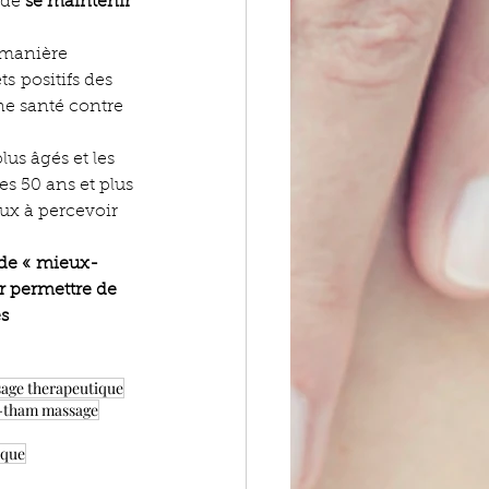
 de 
se maintenir 
 manière 
s positifs des 
e santé contre 
us âgés et les 
es 50 ans et plus 
ux à percevoir 
 de « mieux-
ur permettre de 
es
sage therapeutique
ve-tham massage
ique