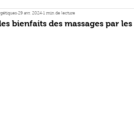
its des massages
gétiques
29 avr. 2024
1 min de lecture
es bienfaits des massages par les
 de relaxation
t philosophie