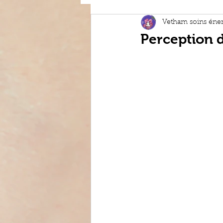
Les bienfa
Vetham soins éner
Perception d
Techniques
Conseils e