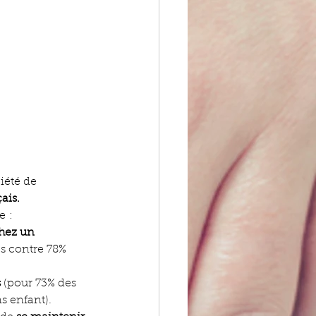
iété de 
ais.
e :
hez un 
s contre 78% 
s
 (pour 73% des 
s enfant).