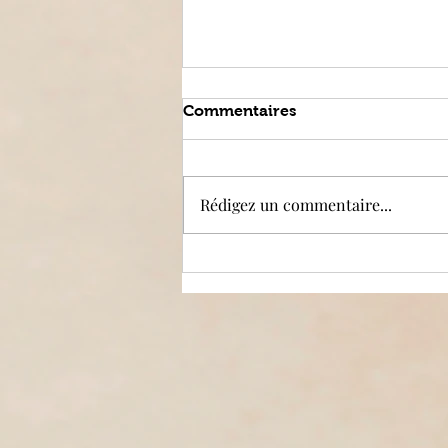
Commentaires
Rédigez un commentaire...
Les bienfaits de
l'automassage du visage