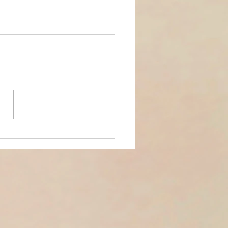
confidences de votre
euse: la magie de
inaire