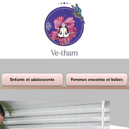
Enfants et adolescents
Femmes enceinte et bébés