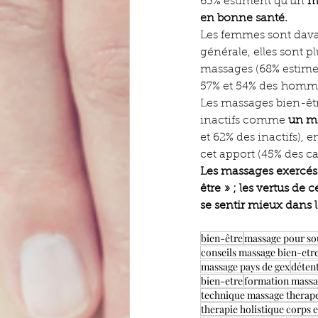
63% estiment qu’un 
m
en bonne santé.
Les femmes sont dava
générale, elles sont p
massages (68% estimen
57% et 54% des homm
Les massages bien-être
inactifs comme 
un mo
et 62% des inactifs), 
cet apport (45% des c
Les massages exercés
être » ; les vertus de
se sentir mieux dans 
bien-être
massage pour sou
conseils massage bien-etr
massage pays de gex
déten
bien-etre
formation massa
technique massage therap
therapie holistique corps e