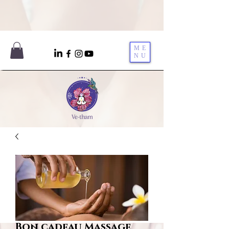
ME
NU
Bon cadeau Massage