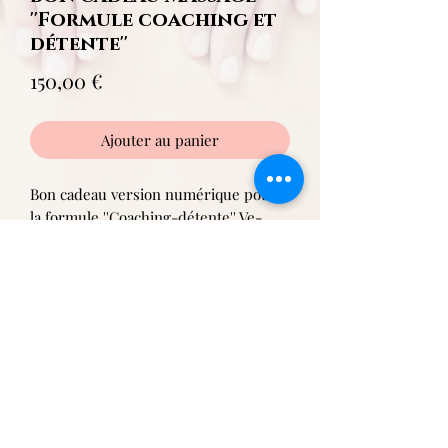
''Formule coaching et
détente''
Prix
150,00 €
Ajouter au panier
Bon cadeau version numérique pour
la formule ''Coaching-détente'' Ve-
tham, incluant :
*1h00 de coaching avec le jeu '' l'envol
du colibri ''
*1h30 de massage à choix
Jeu ''L'envol du Colibri '' offert lors
de la séance !
Ve-Tham
Tel:
07 80 97 31 07
Ma
il:
soinsvetham@gmail.com
19A Allée des Coquelicots
01170 Cessy, France