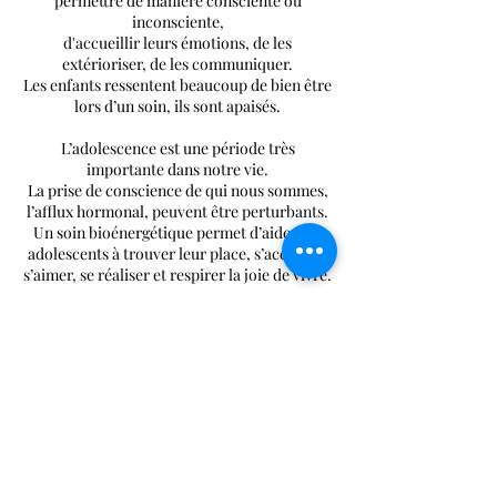
permettre de manière consciente ou
inconsciente,
d'accueillir leurs émotions, de les
extérioriser, de les communiquer.
Les enfants ressentent beaucoup de bien être
lors d’un soin, ils sont apaisés.
L’adolescence est une période très
importante dans notre vie.
La prise de conscience de qui nous sommes,
l’afflux hormonal, peuvent être perturbants.
Un soin bioénergétique permet d’aider ces
adolescents à trouver leur place, s’accepter,
s’aimer, se réaliser et respirer la joie de vivre.
Note pour les parents :
Il est important pour les parents, à la suite
d’un soin, de bien être à l’écoute de son
enfant, qui vous communiquera
certainement, soit dans sa manière d’être,
soit par le dessin ou autre,
ce qui peut être un blocage pour lui.
Rappel : ces pratiques ne remplacent en