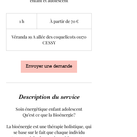
enfant et adolescent
À
partir
1 h
1
À partir de 70 €
de
70
euros
Véranda 19 A allée des coquelicots 01170
CESSY
Envoyer une demande
Description du service
Soin énergétique enfant adolescent
Qu’est ce que la Bioénergie?
La bioénergie est une thérapie holistique, qui
se base sur le fait que chaque individu