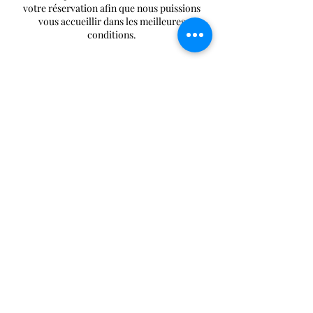
votre réservation afin que nous puissions
vous accueillir dans les meilleures
Politique d'annulation
Pour annuler ou reporter, veuillez nous
contacter minimum 48h à l'avance. En cas de
non respect de cette consigne, la séance sera
facturée.
Coordonnées
19 A allée des coquelicots, Cessy, France
+33780973107
soinsvetham@gmail.com