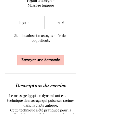
regain d'énergie -
Massage tonique
120
euros
1 h 30 min
1
120 €
3
0
Studio soins et massages allée des
m
coquelicots
i
n
Envoyer une demande
Description du service
Le massage égyptien dynamisant est une
technique de massage qui puise ses racines
dans l'Egypte antique.
Cette technique a été pratiquée pour la