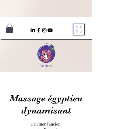
ME
NU
Massage égyptien
dynamisant
Calciner l'ancien,