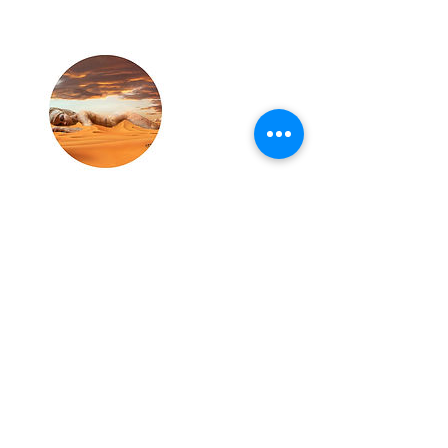
Politique d'annulation
Pour annuler ou reporter, veuillez nous
contacter minimum 48h à l'avance. En cas de
non respect de cette consigne, la séance sera
facturée.
Coordonnées