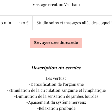
Massage création Ve-tham
120
euros
 30 min
1
120 €
Studio soins et massages allée des coqueli
3
0
m
Envoyer une demande
i
n
Description du service
Les vertus :
-Détoxification de l'organisme
-Stimulation de la circulation sanguine et lymphatique
-Diminution de la sensation de jambes lourdes
-Apaisement du système nerveux
-Relaxation profonde