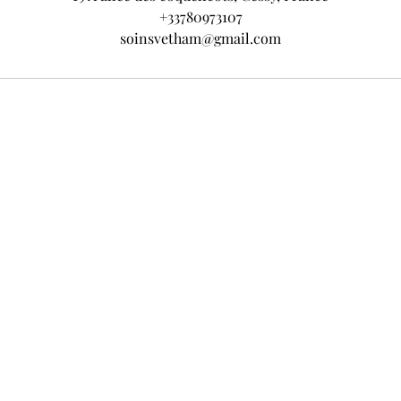
+33780973107
soinsvetham@gmail.com