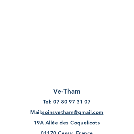
Ve-Tham
Tel:
07 80 97 31 07
Ma
il:
soinsvetham@gmail.com
19A Allée des Coquelicots
01170 Cessy, France