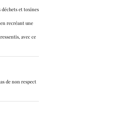
 déchets et toxines
t en recréant une
ressentis, avec ce
cas de non respect