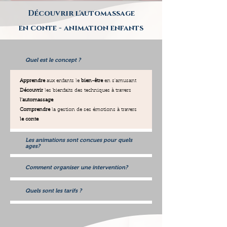
Découvrir l'automassage
en conte - animation enfants
Quel est le concept ?
Apprendre
aux enfants le
bien-être
en s'amusant
Découvrir
les bienfaits des techniques à travers
l'automassage
Comprendre
la gestion de ses émotions à travers
le conte
Les animations sont concues pour quels
ages?
Comment organiser une intervention?
Quels sont les tarifs ?