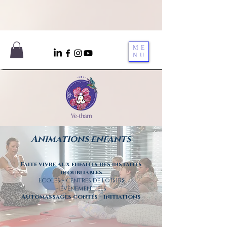
ME
NU
Animations enfants
Faite vivre aux enfants des instants
inoubliables
Ecoles - centres de loisirs
-
évènementiels
Automassages contés - initiations