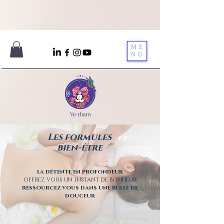
ME
NU
Les formules
bien-être
la détente en profondeur
offrez vous un instant de bonheur
ressourcez vous dans une bulle de
douceur