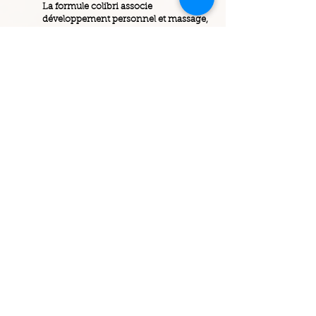
La formule colibri associe
développement personnel et massage,
sur les principes de l’alchimie
thérapeutique, pour vous permettre
votre renaissance intérieure !
Cette formule comprend :
01h00 de coaching et développement
personnel
01h30 de massage: le massage du
colibri ou un massage personnalisé
Sur le principe de la séance ‘’coaching
du colibri’’, vous bénéficiez d’une
01h00 de travail ludique sur vos
blocages conscients et inconscients.
Si vous le souhaitez, vous pourrez
repartir avec votre magnifique outil de
travail "l’envol du colibri" pour devenir
votre propre coach !
En conscience de vos blocages
identifiés en coaching, le massage
associé sera votre meilleur allié pour
vous aider à vous libérer, à réveiller
votre médecin intérieur !