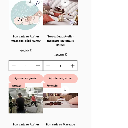
Bon cadeau Atelier
Bon cadeau Atelier
massage bébé 01h00
massage en famille
01h30
Prix
90,00 €
Prix
120,00 €
Ajouter au panier
Ajouter au panier
Atelier
Formule
Bon cadeau Atelier
Bon cadeau Massage