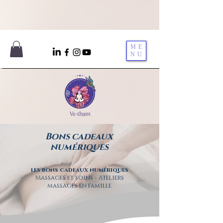
ME
NU
Bons cadeaux
numériques
les bons cadeaux numériques
Massages et soins - Ateliers
massages en famille