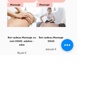
Massage
Massage
Bon cadeau Massage ou
Bon cadeau Massage
soin 01h00, adultes -
01h15
ados
Prix
100,00 €
Prix
85,00 €
Ajouter au panier
Ajouter au panier
Massage
Livre massage conté