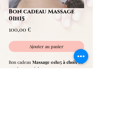
Bon cadeau Massage
01h15
Prix
100,00 €
Ajouter au panier
Bon cadeau
Massage 01h15 à choix
en
version numérique
Adultes
Ve-Tham
Tel:
07 80 97 31 07
Ma
il:
soinsvetham@gmail.com
19A Allée des Coquelicots