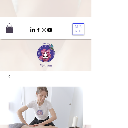
ME
NU