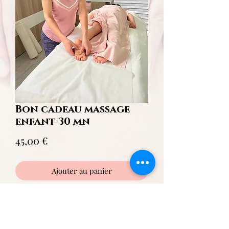
Bon cadeau massage
enfant 30 mn
Prix
45,00 €
Ajouter au panier
Bon cadeau version numérique pour
un
massage enfant de 30 mn
à choix:
-
Massage conté
pour les enfants de