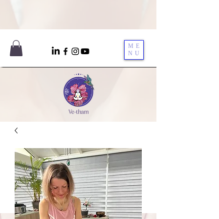
ME
NU