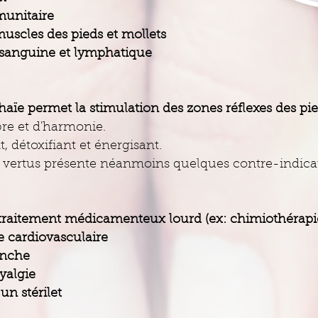
unitaire
uscles des pieds et mollets
n sanguine et lymphatique
Thaïe permet la stimulation des zones réflexes des pi
bre et d'harmonie.
t, détoxifiant et énergisant.
vertus présente néanmoins quelques contre-indicatio
traitement médicamenteux lourd (ex: chimiothérapi
 cardiovasculaire
anche
yalgie
un stérilet