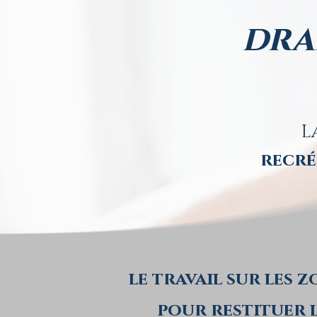
dra
L
recré
le travail sur les 
pour restituer l