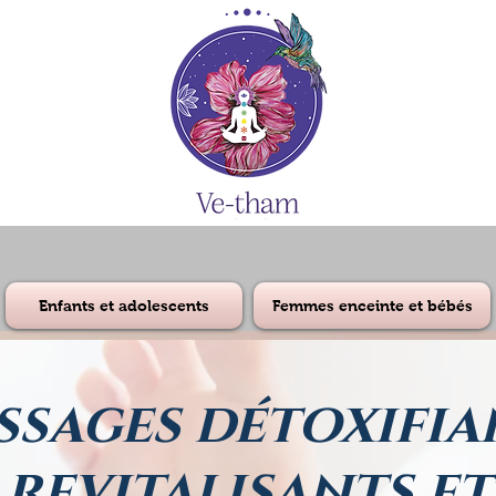
Enfants et adolescents
Femmes enceinte et bébés
sages détoxifia
revitalisants et