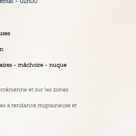
ental - 01h00
uses
on
aires - mâchoire - nuque
 crânienne et sur les zones
es à tendance migraineuse et