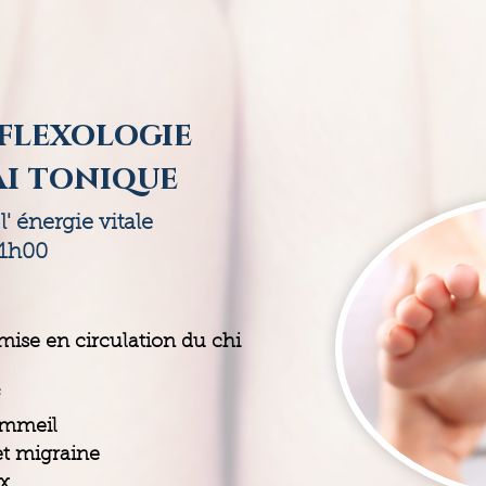
éflexologie
ai tonique
l' énergie vitale
1h00
mise en circulation du chi
ommeil
et migraine
x