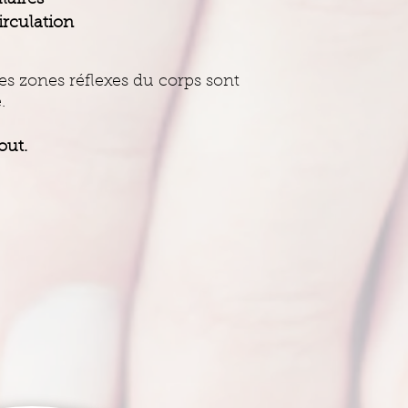
laires
circulation
Les zones réflexes du corps sont
.
out.