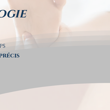
ogie
ps
précis