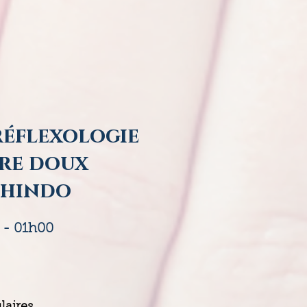
réflexologie
re doux
shindo
 - 01h00