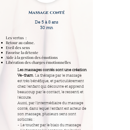
Massage conté
De 5 à 8 ans
30 mn
Les vertus :
Retour au calme.
Eveil des sens
Favorise la détente
Aide à la gestion des émotions
Libération des charges émotionnelles
Les massages contés sont une création
Ve-tham
. La thérapie par le massage
est très bénéfique, et particulièrement
chez l'enfant qui découvre et apprend
beaucoup par le contact, le ressenti et
l'écoute.
Aussi, par l'intermédiaire du massage
conté, dans lequel l'enfant est acteur de
son massage, plusieurs sens sont
sollicités :
- Le toucher par le biais du massage