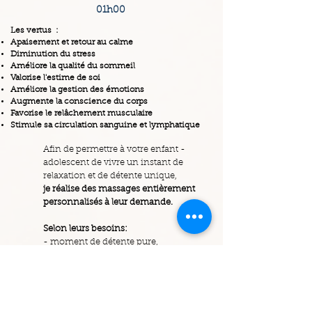
01h00
Les vertus :
Apaisement et retour au calme
Diminution du stress
Améliore la qualité du sommeil
Valorise l'estime de soi
Améliore la gestion des émotions
Augmente la conscience du corps
Favorise le relâchement musculaire
Stimule sa circulation sanguine et lymphatique
Afin de permettre à votre enfant -
adolescent de vivre un instant de
relaxation et de détente unique,
je réalise des massages entièrement
personnalisés à leur demande.
Selon leurs besoins:
- moment de détente pure,
- douleurs musculaires,
- gestion du stress et des émotions ,
- troubles du sommeil,
- besoin de relaxation avant les
examens pour les plus grands...