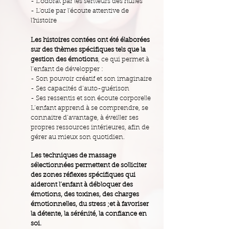
- L'odorat par les senteurs des huiles
- L'ouïe par l'écoute attentive de
l'histoire
Les histoires contées ont été élaborées
sur des thèmes spécifiques tels que la
gestion des émotions
, ce qui permet à
l’enfant de développer :
- Son pouvoir créatif et son imaginaire
- Ses capacités d’auto-guérison
- Ses ressentis et son écoute corporelle
L’enfant apprend à se comprendre, se
connaitre d’avantage, à éveiller ses
propres ressources intérieures, afin de
gérer au mieux son quotidien.
Les techniques de massage
sélectionnées permettent de solliciter
des zones réflexes spécifiques qui
aideront l’enfant à débloquer des
émotions, des toxines, des charges
émotionnelles, du stress ;et à favoriser
la détente, la sérénité, la confiance en
soi.