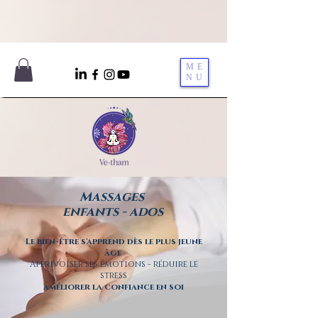
ME
NU
Massages
enfants - ados
Le bien-être s'apprend dès le plus jeune
âge
Apprivoiser ses émotions - réduire le
stress
améliorer la confiance en soi