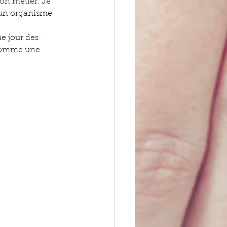
on métier. Je 
 un organisme 
e jour des 
 comme une 