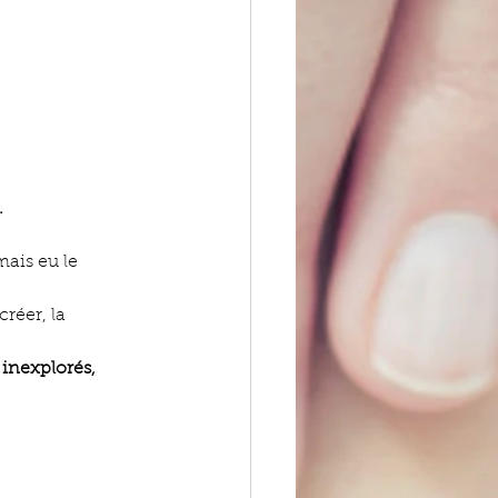
 
mais eu le 
réer, la 
inexplorés, 