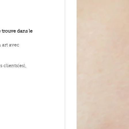
e trouve dans le 
 art avec 
 clients(es), 