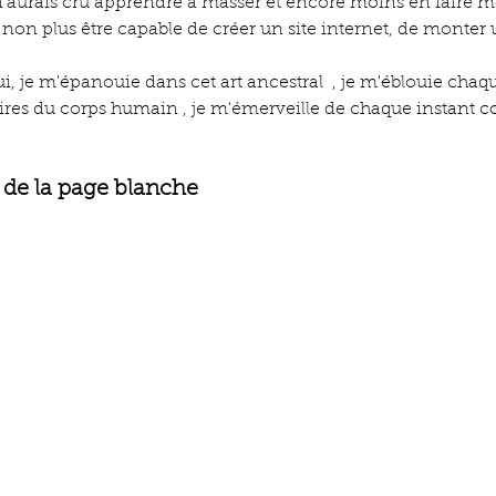
e n'aurais cru apprendre à masser et encore moins en faire m
 non plus être capable de créer un site internet, de monter
i, je m'épanouie dans cet art ancestral  , je m'éblouie chaqu
aires du corps humain , je m'émerveille de chaque instant
 de la page blanche