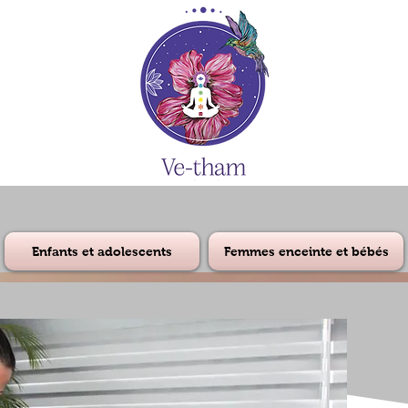
Enfants et adolescents
Femmes enceinte et bébés