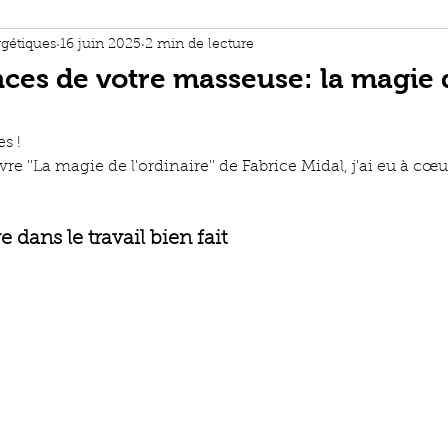
its des massages
gétiques
16 juin 2025
2 min de lecture
nces de votre masseuse: la magie 
 de relaxation
s !
vre ''La magie de l'ordinaire'' de Fabrice Midal, j'ai eu à cœ
t philosophie
 dans le travail bien fait