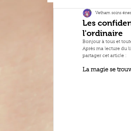
Les bienfa
Vetham soins éner
Les confide
l'ordinaire
Techniques
Bonjour à tous et toute
Après ma lecture du li
Conseils e
partager cet article :
La magie se trouve