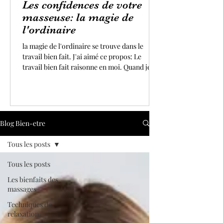
Les confidences de votre
masseuse: la magie de
l'ordinaire
la magie de l'ordinaire se trouve dans le
travail bien fait. J'ai aimé ce propos: Le
travail bien fait raisonne en moi. Quand je
me lève le matin pour exercer mon art avec
enthousiasme, j'ai toujours à cœur de faire
de mon mieux. Donner le meilleur de soi
même dans ses actions est une des clés du
bonheur. Quand je ressens l'apaisement, la
Blog Bien-etre
bienveillance et la paix qui vous enrobent,
chers clients(es), après un massage ou un
Tous les posts
soin, je suis remplie de gratitude.
Tous les posts
Les bienfaits des
massages
Techniques de
relaxation