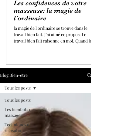
Les confidences de votre
masseuse: la magie de
l'ordinaire
la magie de l'ordinaire se trouve dans le
travail bien fait. J'ai aimé ce propos: Le
travail bien fait raisonne en moi. Quand je
me lève le matin pour exercer mon art avec
enthousiasme, j'ai toujours à cœur de faire
de mon mieux. Donner le meilleur de soi
même dans ses actions est une des clés du
bonheur. Quand je ressens l'apaisement, la
Blog Bien-etre
bienveillance et la paix qui vous enrobent,
chers clients(es), après un massage ou un
Tous les posts
soin, je suis remplie de gratitude.
Tous les posts
Les bienfaits des
massages
Techniques de
relaxation