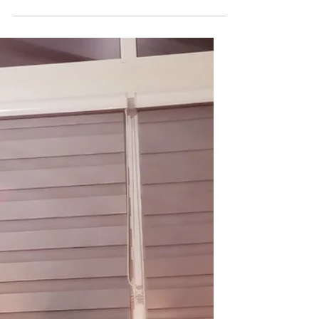
important
Bonjour à tous et toutes, Cet article est
dédié au Psoas , muscle souvent méconnu
et peu pris en considération. Ce muscle
profond...