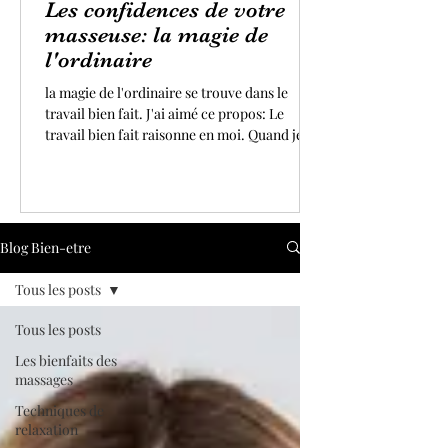
Les confidences de votre
masseuse: la magie de
l'ordinaire
la magie de l'ordinaire se trouve dans le
travail bien fait. J'ai aimé ce propos: Le
travail bien fait raisonne en moi. Quand je
me lève le matin pour exercer mon art avec
enthousiasme, j'ai toujours à cœur de faire
de mon mieux. Donner le meilleur de soi
même dans ses actions est une des clés du
bonheur. Quand je ressens l'apaisement, la
Blog Bien-etre
bienveillance et la paix qui vous enrobent,
chers clients(es), après un massage ou un
Tous les posts
soin, je suis remplie de gratitude.
Tous les posts
Les bienfaits des
massages
Techniques de
relaxation