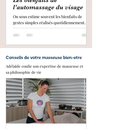
l'automassage du visage
On sous estime souvent les bienfaits de
gestes simples réalisés quotidiennement. Et
pourtant ! Quelques minutes d'automassage
chaque jour peuvent vous changer la vie sur
le long terme ! Dans cet article, je vous
propose de passer en revue les bienfaits de
l'automassage du visage
Conseils de votre masseuse bien-etre
Adélaïde confie son expertise de masseuse et
sa philosophie de vie