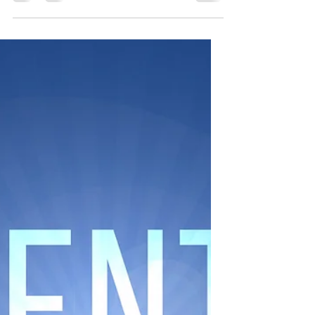
en massage, on me demande très souvent
de soulager les douleurs au niveau des
lombaires, des cervicales, les tensions au
niveau des omoplates. Le dos est le
centre d'accumulation de nombreuses
tensions, quelles soient musculaires,
nerveuses, émotionnelles. Les massages
soulagent de nombreux maux grâce à des
techniques précises et un savoir-faire
expérimenté. Dans cet article nous
passons en revue les facteurs potentiels
et les techniques