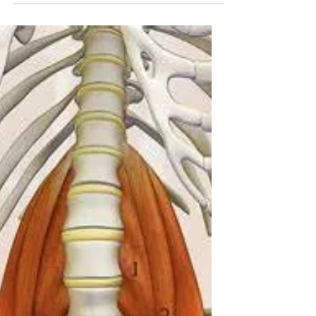
De nombreuses personnes pensent que
les formations en massage bien-être sont
réservées aux professionnels ou aux
personnes en voie de le devenir.
Apprendre un massage est une
expérience formidable ouverte à tous,
que l'on soit dans une démarche
professionnelle ou personnelle. Dans cet
article, je vous révèle pourquoi
l'apprentissage du massage est un réel
atout pour soi et pour ses proches