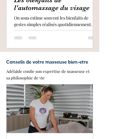
l'automassage du visage
On sous estime souvent les bienfaits de
gestes simples réalisés quotidiennement. Et
pourtant ! Quelques minutes d'automassage
chaque jour peuvent vous changer la vie sur
le long terme ! Dans cet article, je vous
propose de passer en revue les bienfaits de
l'automassage du visage
Conseils de votre masseuse bien-etre
Adélaïde confie son expertise de masseuse et
sa philosophie de vie