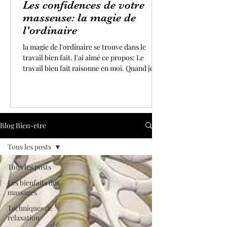
Les confidences de votre
masseuse: la magie de
l'ordinaire
la magie de l'ordinaire se trouve dans le
travail bien fait. J'ai aimé ce propos: Le
travail bien fait raisonne en moi. Quand je
me lève le matin pour exercer mon art avec
enthousiasme, j'ai toujours à cœur de faire
de mon mieux. Donner le meilleur de soi
même dans ses actions est une des clés du
bonheur. Quand je ressens l'apaisement, la
Blog Bien-etre
bienveillance et la paix qui vous enrobent,
chers clients(es), après un massage ou un
Tous les posts
soin, je suis remplie de gratitude.
Tous les posts
Les bienfaits des
massages
Techniques de
relaxation