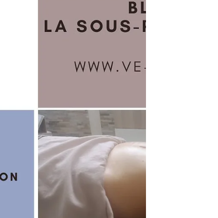
plantaire, palmaire et crâniofacial en un
seul soin.