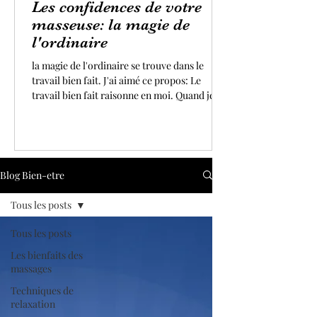
Les confidences de votre
masseuse: la magie de
l'ordinaire
la magie de l'ordinaire se trouve dans le
travail bien fait. J'ai aimé ce propos: Le
travail bien fait raisonne en moi. Quand je
me lève le matin pour exercer mon art avec
enthousiasme, j'ai toujours à cœur de faire
de mon mieux. Donner le meilleur de soi
même dans ses actions est une des clés du
bonheur. Quand je ressens l'apaisement, la
Blog Bien-etre
bienveillance et la paix qui vous enrobent,
chers clients(es), après un massage ou un
Tous les posts
soin, je suis remplie de gratitude.
Tous les posts
Les bienfaits des
massages
Techniques de
relaxation